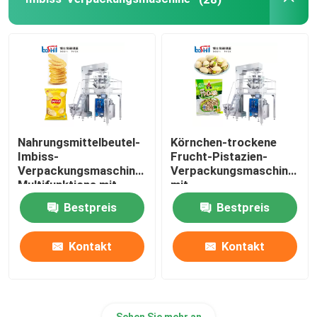
Nahrungsmittelbeutel-
Körnchen-trockene
Imbiss-
Frucht-Pistazien-
Verpackungsmaschine
Verpackungsmaschine
Multifunktions mit
mit
Multihead-Wäger
Kennzeichnungsversiegel
Bestpreis
Bestpreis
Datums-Drucken
Kontakt
Kontakt
Sehen Sie mehr an