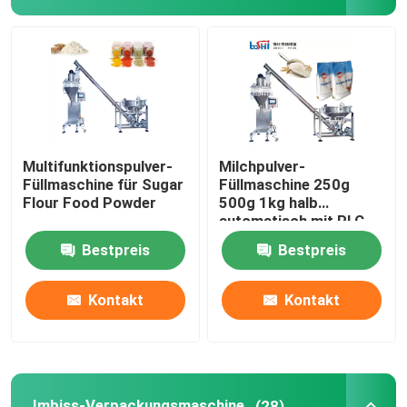
Pulverfüllmaschine
Imbiss-Verpackungsmaschine
Tiefkühlkost-Verpackungsmaschine
Multifunktionspulver-
Milchpulver-
Füllmaschine für Sugar
Füllmaschine 250g
Flour Food Powder
500g 1kg halb
Premade-Beutel-Verpackmaschine
automatisch mit PLC-
Steuerung
Bestpreis
Bestpreis
Automatische Flaschen-Füllmaschine
Kontakt
Kontakt
Halb automatische Flaschen-Füllmaschine
Verpackungsmaschine-Zusätze
Imbiss-Verpackungsmaschine
(28)