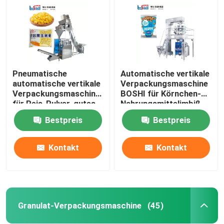
Pneumatische
Automatische vertikale
automatische vertikale
Verpackungsmaschine
Verpackungsmaschine
BOSHI für Körnchen-
für Reis-Pulver-gutes
Nahrungsmittelimbiß
Korn Bean
Bestpreis
Bestpreis
Kontakt
Kontakt
Zuhause
Produkte
Granulat-Verpackungsmaschine
(45)
Über uns