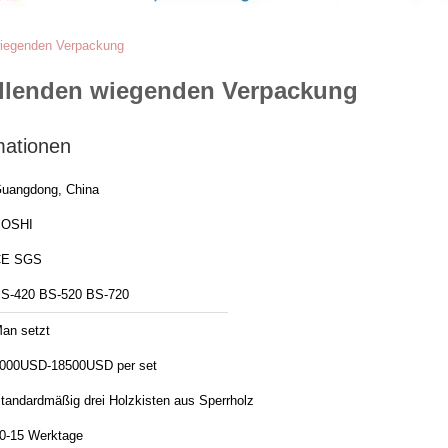
 wiegenden Verpackung
füllenden wiegenden Verpackung
mationen
uangdong, China
BOSHI
CE SGS
S-420 BS-520 BS-720
an setzt
000USD-18500USD per set
tandardmäßig drei Holzkisten aus Sperrholz
0-15 Werktage