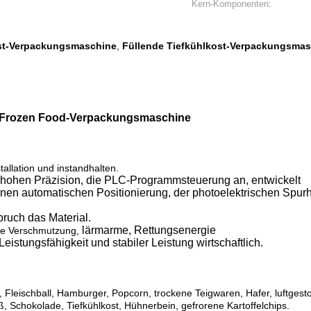
Kern-Komponenten:
ost-Verpackungsmaschine
Füllende Tiefkühlkost-Verpackungsma
,
ll Frozen Food-Verpackungsmaschine
tallation und instandhalten.
hohen Präzision, die PLC-Programmsteuerung an, entwickelt
nen automatischen Positionierung, der photoelektrischen Spurh
ruch das Material.
lärmarme, Rettungsenergie
ine Verschmutzung,
 Leistungsfähigkeit und stabiler Leistung
wirtschaftlich
.
 Fleischball, Hamburger, Popcorn, trockene Teigwaren, Hafer, luftges
ß, Schokolade, Tiefkühlkost, Hühnerbein, gefrorene Kartoffelchips.