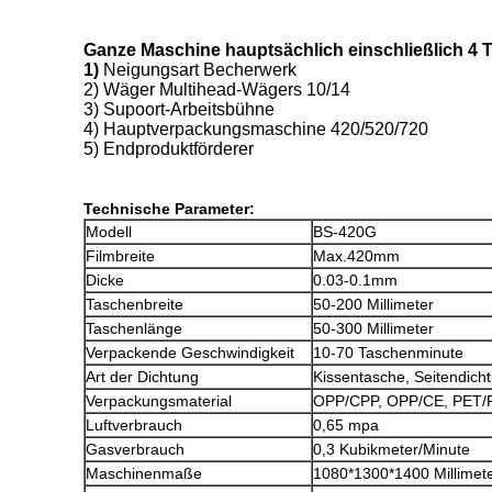
Ganze Maschine hauptsächlich einschließlich 4 Te
1)
Neigungsart Becherwerk
2) Wäger Multihead-Wägers 10/14
3) Supoort-Arbeitsbühne
4) Hauptverpackungsmaschine 420/520/720
5) Endproduktförderer
Technische Parameter:
Modell
BS-420G
Filmbreite
Max.420mm
Dicke
0.03-0.1mm
Taschenbreite
50-200 Millimeter
Taschenlänge
50-300 Millimeter
Verpackende Geschwindigkeit
10-70 Taschenminute
Art der Dichtung
Kissentasche, Seitendich
Verpackungsmaterial
OPP/CPP, OPP/CE, PET/P
Luftverbrauch
0,65 mpa
Gasverbrauch
0,3 Kubikmeter/Minute
Maschinenmaße
1080*1300*1400 Millimet