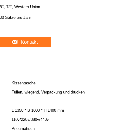
/C, T/T, Western Union
00 Sätze pro Jahr
Kontakt
Kissentasche
Füllen, wiegend, Verpackung und drucken
L 1350 * B 1000 * H 1400 mm
110v/220v/380v/440v
Pneumatisch