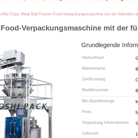
toffel-Chips Meat Ball Frozen Food-Verpackungsmaschine mit der füllenden
en Food-Verpackungsmaschine mit der 
Grundlegende Infor
Herkunftsort:
G
Markenname:
Zertifizierung:
Modellnummer:
B
Min Bestellmenge:
M
Preis:
5
Verpackung Informationen:
S
Lieferzeit:
1