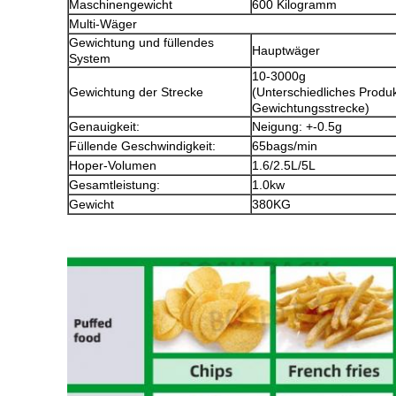
Maschinengewicht
600 Kilogramm
Multi-Wäger
Gewichtung und füllendes
Hauptwäger
System
10-3000g
Gewichtung der Strecke
(Unterschiedliches Produ
Gewichtungsstrecke)
Genauigkeit:
Neigung: +-0.5g
Füllende Geschwindigkeit:
65bags/min
Hoper-Volumen
1.6/2.5L/5L
Gesamtleistung:
1.0kw
Gewicht
380KG