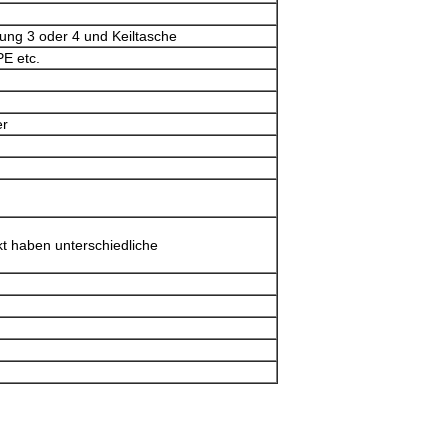
tung 3 oder 4 und Keiltasche
E etc.
er
kt haben unterschiedliche
Hinterlass eine Nachricht
Wir rufen Sie bald zurück!