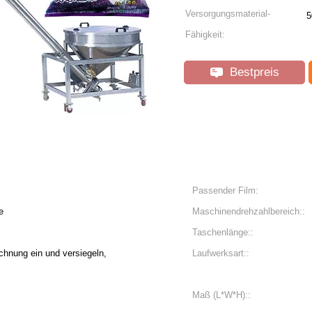
Versorgungsmaterial-
5
Fähigkeit:
Bestpreis
Passender Film:
e
Maschinendrehzahlbereich::
Taschenlänge::
hnung ein und versiegeln,
Laufwerksart::
Maß (L*W*H)::