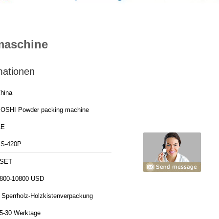
maschine
mationen
hina
OSHI Powder packing machine
CE
S-420P
1SET
800-10800 USD
 Sperrholz-Holzkistenverpackung
5-30 Werktage