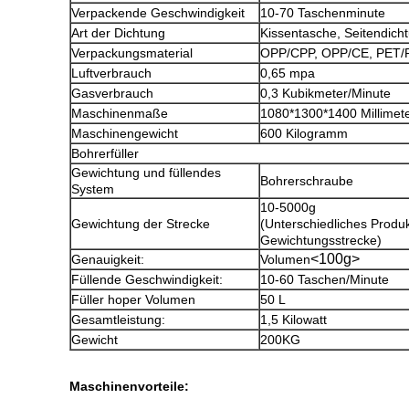
Verpackende Geschwindigkeit
10-70 Taschenminute
Art der Dichtung
Kissentasche, Seitendich
Verpackungsmaterial
OPP/CPP, OPP/CE, PET/P
Luftverbrauch
0,65 mpa
Gasverbrauch
0,3 Kubikmeter/Minute
Maschinenmaße
1080*1300*1400 Millimet
Maschinengewicht
600 Kilogramm
Bohrerfüller
Gewichtung und füllendes
Bohrerschraube
System
10-5000g
Gewichtung der Strecke
(Unterschiedliches Produ
Gewichtungsstrecke)
<100g>
Genauigkeit:
Volumen
Füllende Geschwindigkeit:
10-60 Taschen/Minute
Füller hoper Volumen
50 L
Gesamtleistung:
1,5 Kilowatt
Gewicht
200KG
Maschinenvorteile: