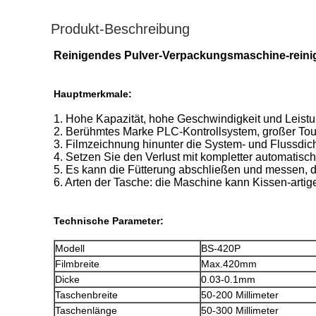
Produkt-Beschreibung
Reinigendes Pulver-Verpackungsmaschine-rein
Hauptmerkmale:
1. Hohe Kapazität, hohe Geschwindigkeit und Leistu
2. Berühmtes Marke PLC-Kontrollsystem, großer To
3. Film
zeichnung hinunter die System-
und Flussdich
4. Setzen Sie den Verlust mit kompletter automatisc
5. Es kann die Fütterung abschließen und messen, d
6. Arten der Tasche: die Maschine kann Kissen-ar
Technische Parameter:
Modell
BS-420P
Filmbreite
Max.420mm
Dicke
0.03-0.1mm
Taschenbreite
50-200 Millimeter
Taschenlänge
50-300 Millimeter