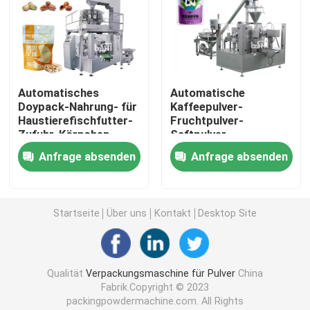
Premade-Beutel-Verpackmaschine
Automatische Flaschen-Füllmaschine
Automatisches
Automatische
Doypack-Nahrung- für
Kaffeepulver-
Haustierefischfutter-
Fruchtpulver-
Halb automatische Flaschen-Füllmaschine
Zufuhr-Körnchen
Saftpulver-
stehen oben
Standbodenbeutel-
Anfrage absenden
Anfrage absenden
Verpackungsmaschine
Füll- und
Verpackungsmaschine-Zusätze
Verschließmaschine
Startseite
Über uns
Kontakt
Desktop Site
Qualität
Verpackungsmaschine für Pulver
China
Fabrik.Copyright © 2023
packingpowdermachine.com. All Rights