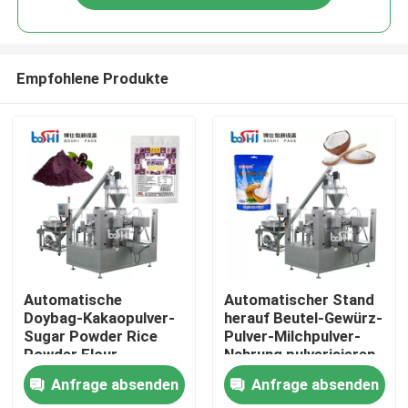
Empfohlene Produkte
Nach Hause
Automatische
Automatischer Stand
Doybag-Kakaopulver-
herauf Beutel-Gewürz-
Sugar Powder Rice
Pulver-Milchpulver-
Über uns
Powder Flour-
Nahrung pulverisieren
Füllmaschine-
füllende und
Anfrage absenden
Anfrage absenden
Verpackungsmaschine
Verpackungsmaschine
Kontakte