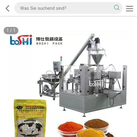
1
/
1