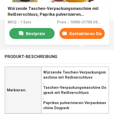
Würzende Taschen-Verpackungsmaschine mit
Reißverschluss, Paprika pulverisieren
Verpackmaschine Doypack
MOQ：1 Satz
Preis：10900-21700 USD/SET
Bestpreis
Kontaktieren Sie
uns
PRODUKT-BESCHREIBUNG
Würzende Taschen-Verpackungsm
aschine mit Reißverschluss
,
Taschen-Verpackungsmaschine Do
Markieren:
ypack mit Reißverschluss
,
Paprikas pulverisieren Verpackmas
chine Doypack