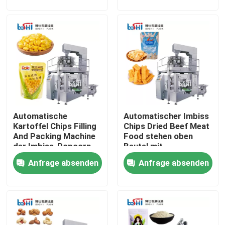
Produkte
Verpackungsmaschine für Pulver
Vertikale Verpackungsmaschine
Automatische
Automatischer Imbiss
Granulat-Verpackungsmaschine
Kartoffel Chips Filling
Chips Dried Beef Meat
And Packing Machine
Food stehen oben
der Imbiss-Popcorn-
Beutel mit
Pulverfüllmaschine
ungesunden
Reißverschluss-
Anfrage absenden
Anfrage absenden
Fertigkost
Verpackungsmaschine
Imbiss-Verpackungsmaschine
Tiefkühlkost-Verpackungsmaschine