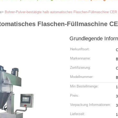
e
>
Bohrer-Pulver-bestätigte halb automatisches Flaschen-Füllmaschine CE
automatisches Flaschen-Füllmaschine 
Grundlegende Infor
Herkunftsort:
C
Markenname:
B
Zertifizierung:
C
Modellnummer:
B
Min Bestellmenge:
1
Preis:
3
Verpackung Informationen:
3
Lieferzeit:
1