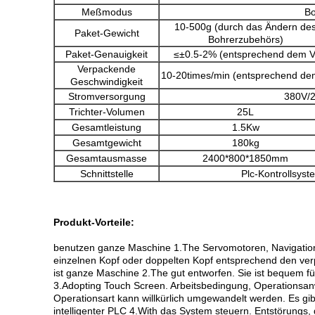
Meßmodus
Bo
10-500g (durch das Ändern de
Paket-Gewicht
Bohrerzubehörs)
Paket-Genauigkeit
≤±0.5-2% (entsprechend dem V
Verpackende
10-20times/min (entsprechend de
Geschwindigkeit
Stromversorgung
380V/
Trichter-Volumen
25L
Gesamtleistung
1.5Kw
Gesamtgewicht
180kg
Gesamtausmasse
2400*800*1850mm
Schnittstelle
Plc-Kontrollsyst
Produkt-Vorteile:
benutzen ganze Maschine 1.The Servomotoren, Navigationsa
einzelnen Kopf oder doppelten Kopf entsprechend den ve
ist ganze Maschine 2.The gut entworfen. Sie ist bequem 
3.Adopting Touch Screen. Arbeitsbedingung, Operationsan
Operationsart kann willkürlich umgewandelt werden. Es gib
intelligenter PLC 4.With das System steuern. Entstörungs, g