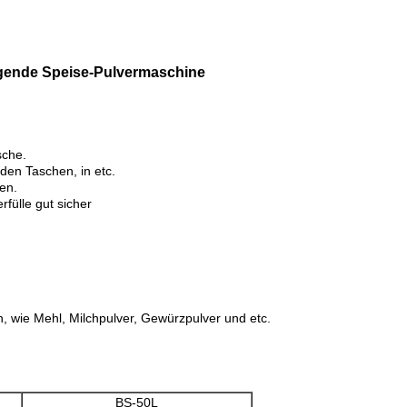
igende Speise-Pulvermaschine
sche.
 den Taschen, in etc.
en.
rfülle gut sicher
, wie Mehl, Milchpulver, Gewürzpulver und etc.
BS-50L