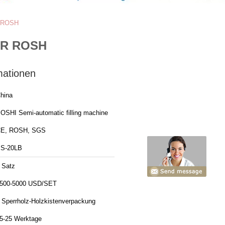
R ROSH
CER ROSH
mationen
hina
OSHI Semi-automatic filling machine
E, ROSH, SGS
S-20LB
 Satz
500-5000 USD/SET
 Sperrholz-Holzkistenverpackung
5-25 Werktage