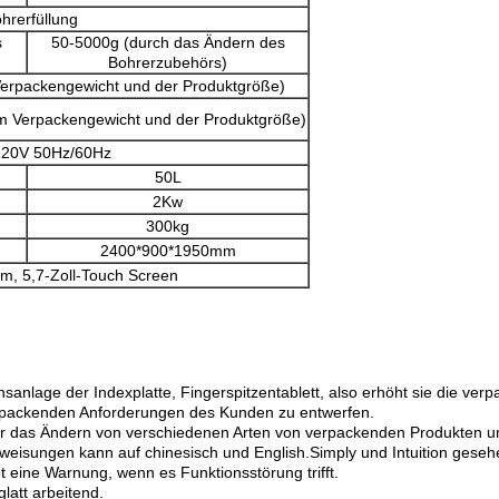
hrerfüllung
s
50-5000g (durch das Ändern des
Bohrerzubehörs)
erpackengewicht und der Produktgröße)
m Verpackengewicht und der Produktgröße)
220V 50Hz/60Hz
50L
2Kw
300kg
2400*900*1950mm
em, 5,7-Zoll-Touch Screen
nlage der Indexplatte, Fingerspitzentablett, also erhöht sie die verp
rpackenden Anforderungen des Kunden zu entwerfen.
für das Ändern von verschiedenen Arten von verpackenden Produkten u
weisungen kann auf chinesisch und English.Simply und Intuition geseh
t eine Warnung, wenn es Funktionsstörung trifft.
latt arbeitend.