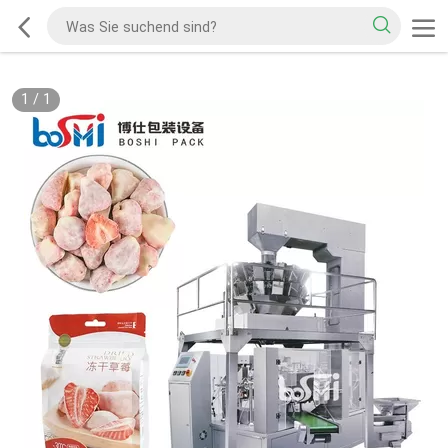
1
/
1