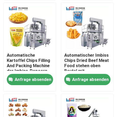
Produkte
Verpackungsmaschine für Pulver
Vertikale Verpackungsmaschine
Automatische
Automatischer Imbiss
Kartoffel Chips Filling
Chips Dried Beef Meat
Granulat-Verpackungsmaschine
And Packing Machine
Food stehen oben
der Imbiss-Popcorn-
Beutel mit
ungesunden
Reißverschluss-
Anfrage absenden
Anfrage absenden
Pulverfüllmaschine
Fertigkost
Verpackungsmaschine
Imbiss-Verpackungsmaschine
Tiefkühlkost-Verpackungsmaschine