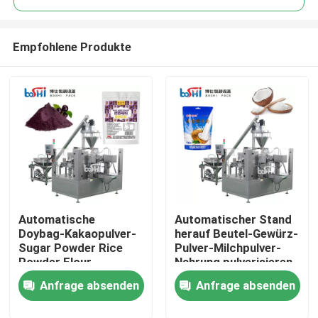
Empfohlene Produkte
Automatische
Automatischer Stand
Nach Hause
Doybag-Kakaopulver-
herauf Beutel-Gewürz-
Sugar Powder Rice
Pulver-Milchpulver-
Powder Flour-
Nahrung pulverisieren
Über uns
Füllmaschine-
füllende und
Anfrage absenden
Anfrage absenden
Verpackungsmaschine
Verpackungsmaschine
Kontakte