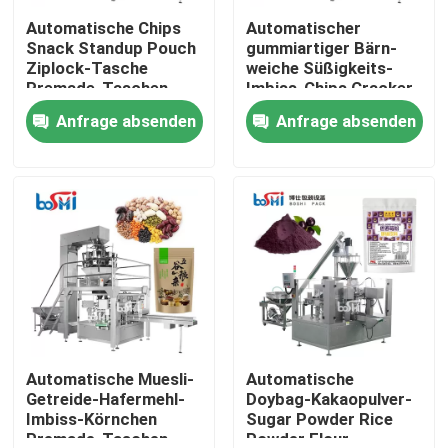
Automatische Chips
Automatischer
Snack Standup Pouch
gummiartiger Bärn-
Fabrik-Tour
Ziplock-Tasche
weiche Süßigkeits-
Premade-Taschen-
Imbiss-Chips Cracker
Verpackungsmaschine
Standup Pouch Bag
Anfrage absenden
Anfrage absenden
Qualitätskontrolle
gegebene
Verpackungsmaschine
Kontaktiere uns
Fordern Sie ein Angebot an
Verpackungsmaschine für Pulver
Vertikale Verpackungsmaschine
Automatische Muesli-
Automatische
Getreide-Hafermehl-
Doybag-Kakaopulver-
Imbiss-Körnchen
Sugar Powder Rice
Granulat-Verpackungsmaschine
Premade-Taschen-
Powder Flour-