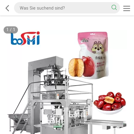
1
/
1