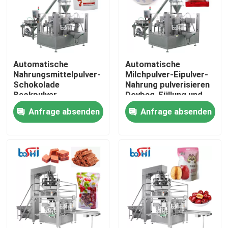
Automatische
Automatische
Nahrungsmittelpulver-
Milchpulver-Eipulver-
Schokolade
Nahrung pulverisieren
Backpulver-
Doybag-Füllung und
Verpackungsmaschine
Verpackungsmaschine
Anfrage absenden
Anfrage absenden
pulverisieren mit
Reißverschluss
Zuhause
Produkte
Über uns