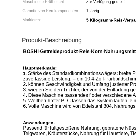
Maschinerie-Prüfbericht:
Zur Verfügung gestellt
Garantie von Kernkomponenten:
1-jährig
Markieren:
5 Kilogramm-Reis-Verp
Produkt-Beschreibung
BOSHI-Getreideprodukt-Reis-Korn-Nahrungsmit
Hauptmerkmale:
Stärke des Standardkombinationswägers: breite P
1.
zuverlässige Leistung. -- ein 10,4-Zoll-Farbbildsch
2. können Geschwindigkeit und Umfang justierter Pro
3. wiegen Sie den Trichter, der von der Entladung ge
4. Diese Maschine passendes f oder verschiedene A
5. Weltberühmter PLC lassen das System laufen, ei
6. Volle Maschine wird von Edelstahl 304, Nahrungsmi
Anwendungen:
Passend für luftgestoßene Nahrung, gebratene Nüsse
Teigwaren, Kräuterstücke, Nahrung für Haustiere, Ti