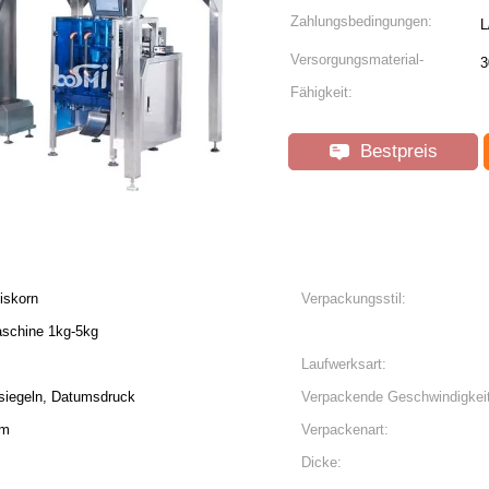
Zahlungsbedingungen:
L
Versorgungsmaterial-
3
Fähigkeit:
Bestpreis
iskorn
Verpackungsstil:
schine 1kg-5kg
Laufwerksart:
rsiegeln, Datumsdruck
Verpackende Geschwindigkeit
mm
Verpackenart:
Dicke: