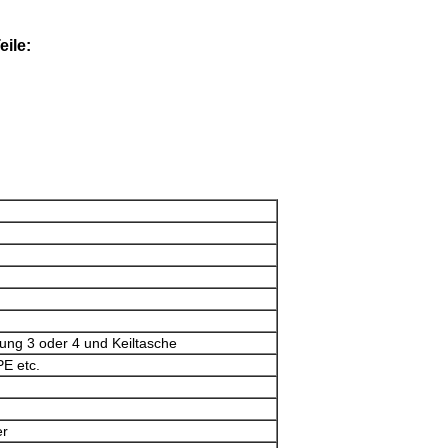
ile:
Hinterlass eine Nachricht
Wir rufen Sie bald zurück!
tung 3 oder 4 und Keiltasche
E etc.
er