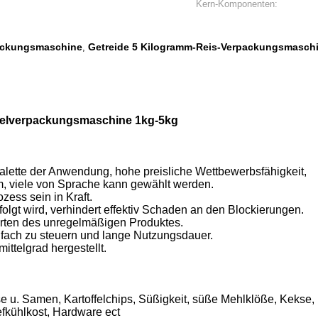
Kern-Komponenten:
ackungsmaschine
Getreide 5 Kilogramm-Reis-Verpackungsmasch
,
telverpackungsmaschine 1kg-5kg
alette der Anwendung, hohe preisliche Wettbewerbsfähigkeit,
irm, viele von Sprache kann gewählt werden.
zess sein in Kraft.
folgt wird, verhindert effektiv Schaden an den Blockierungen.
rten des unregelmäßigen Produktes.
nfach zu steuern und lange Nutzungsdauer.
ttelgrad hergestellt.
 u. Samen, Kartoffelchips, Süßigkeit, süße Mehlklöße, Kekse,
efkühlkost, Hardware ect