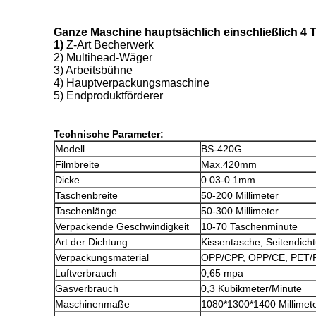
Ganze Maschine hauptsächlich einschließlich 4 Te
1)
Z-Art Becherwerk
2) Multihead-Wäger
3) Arbeitsbühne
4) Hauptverpackungsmaschine
5) Endproduktförderer
Technische Parameter:
Modell
BS-420G
Filmbreite
Max.420mm
Dicke
0.03-0.1mm
Taschenbreite
50-200 Millimeter
Taschenlänge
50-300 Millimeter
Verpackende Geschwindigkeit
10-70 Taschenminute
Art der Dichtung
Kissentasche, Seitendich
Verpackungsmaterial
OPP/CPP, OPP/CE, PET/P
Luftverbrauch
0,65 mpa
Gasverbrauch
0,3 Kubikmeter/Minute
Maschinenmaße
1080*1300*1400 Millimet