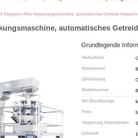
5 Kilogramm-Reis-Verpackungsmaschine, automatisches Getreide-Verpackm
kungsmaschine, automatisches Getrei
Grundlegende Infor
Herkunftsort:
G
Markenname:
Zertifizierung:
Modellnummer:
B
Min Bestellmenge:
M
Preis:
5
Verpackung Informationen:
S
Lieferzeit:
1