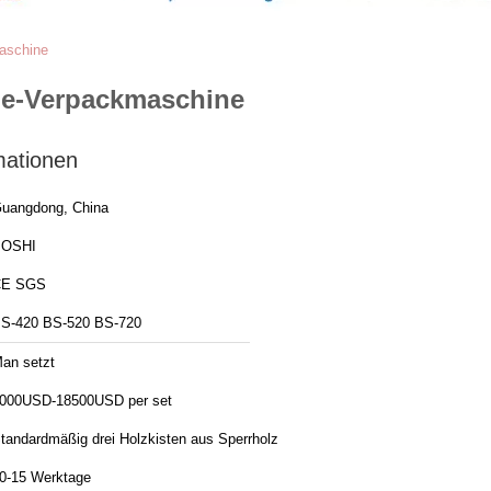
aschine
de-Verpackmaschine
mationen
uangdong, China
BOSHI
CE SGS
S-420 BS-520 BS-720
an setzt
000USD-18500USD per set
tandardmäßig drei Holzkisten aus Sperrholz
0-15 Werktage