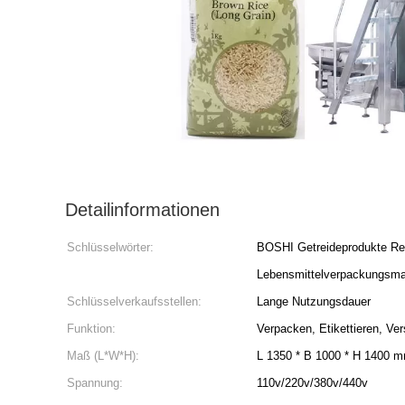
Detailinformationen
Schlüsselwörter:
BOSHI Getreideprodukte Re
Lebensmittelverpackungsma
Schlüsselverkaufsstellen:
Lange Nutzungsdauer
Funktion:
Verpacken, Etikettieren, Ve
Maß (L*W*H):
L 1350 * B 1000 * H 1400 
Spannung:
110v/220v/380v/440v