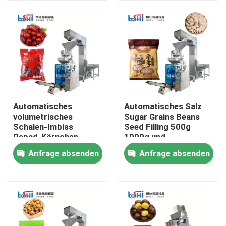
Produkte
Verpackungsmaschine für Pulver
Vertikale Verpackungsmaschine
Automatisches
Automatisches Salz
volumetrisches
Sugar Grains Beans
Granulat-Verpackungsmaschine
Schalen-Imbiss
Seed Filling 500g
Papad-Körnchen-
1000g und
feines Körnchen-
Verpackungsmaschine
Anfrage absenden
Anfrage absenden
Pulverfüllmaschine
vertikale
Verpackungsmaschine
Imbiss-Verpackungsmaschine
Tiefkühlkost-Verpackungsmaschine