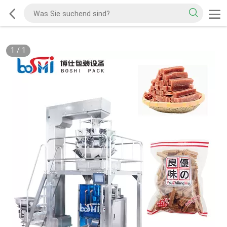
1
/
1