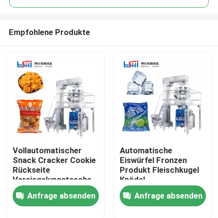
Empfohlene Produkte
Vollautomatischer
Automatische
Nach Hause
Snack Cracker Cookie
Eiswürfel Fronzen
Rückseite
Produkt Fleischkugel
Versiegelungstasche
Knödel
Über uns
Vertikalverpackungsmaschine
Verpackungsmaschine
Anfrage absenden
Anfrage absenden
mit 10 Kopf wiegt
Kontakte