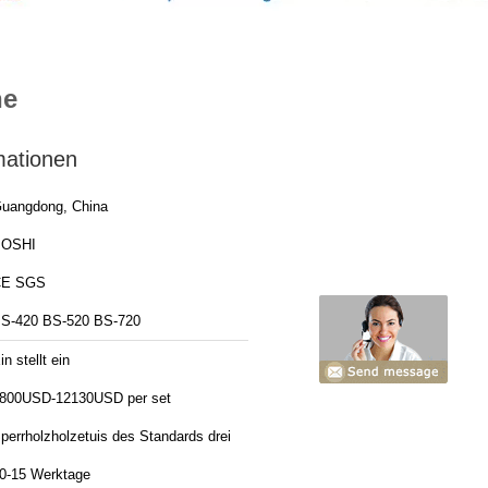
ne
mationen
uangdong, China
BOSHI
CE SGS
S-420 BS-520 BS-720
in stellt ein
800USD-12130USD per set
perrholzholzetuis des Standards drei
0-15 Werktage