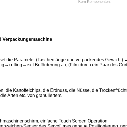
Kern-Komponenten:
 und Verpackungsmaschine
→set die Parameter (Taschenlänge und verpackendes Gewicht) 
→cutting→exit Beförderung an; (Film durch ein Paar des Gurte
 die Kartoffelchips, die Erdnuss, die Nüsse, die Trockenfrücht
ie Arten etc. von granuliertem.
hmaschinenschirm, einfache Touch Screen Operation.
Kennzeichen-Sensor des Servofilmes genaue Positionierung, pe