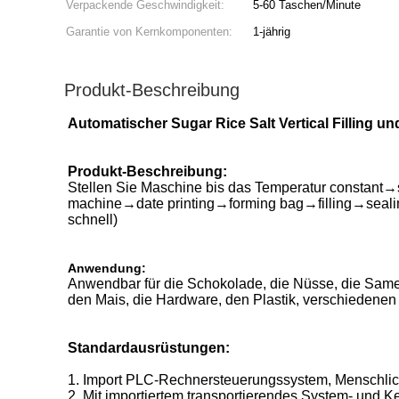
Verpackende Geschwindigkeit:
5-60 Taschen/Minute
Garantie von Kernkomponenten:
1-jährig
Produkt-Beschreibung
Automatischer Sugar Rice Salt Vertical Filling
Produkt-Beschreibung:
Stellen Sie Maschine bis das Temperatur constant
machine→date printing→forming bag→filling→sealing
schnell)
Anwendung:
Anwendbar für die Schokolade, die Nüsse, die Samen,
den Mais, die Hardware, den Plastik, verschiedenen d
Standardausrüstungen:
1. Import PLC-Rechnersteuerungssystem, Menschlic
2. Mit importiertem transportierendes System- und 