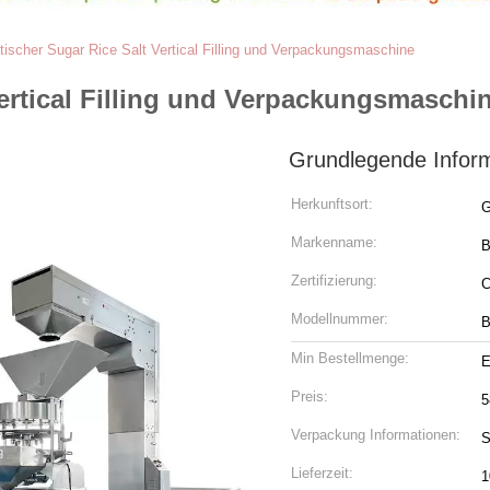
ischer Sugar Rice Salt Vertical Filling und Verpackungsmaschine
ertical Filling und Verpackungsmaschi
Grundlegende Infor
Herkunftsort:
G
Markenname:
Zertifizierung:
Modellnummer:
B
Min Bestellmenge:
E
Preis:
5
Verpackung Informationen:
S
Lieferzeit:
1