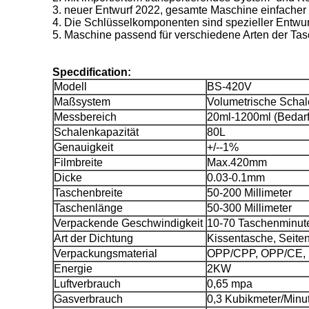
3. neuer Entwurf 2022, gesamte Maschine einfacher
4. Die Schlüsselkomponenten sind spezieller Entwur
5. Maschine passend für verschiedene Arten der Tas
Specdification:
Modell
BS-420V
Maßsystem
Volumetrische Schal
Messbereich
20ml-1200ml (Bedarf
Schalenkapazität
80L
Genauigkeit
+/--1%
Filmbreite
Max.420mm
Dicke
0.03-0.1mm
Taschenbreite
50-200 Millimeter
Taschenlänge
50-300 Millimeter
Verpackende Geschwindigkeit
10-70 Taschenminut
Art der Dichtung
Kissentasche, Seiten
Verpackungsmaterial
OPP/CPP, OPP/CE, 
Energie
2KW
Luftverbrauch
0,65 mpa
Gasverbrauch
0,3 Kubikmeter/Minu